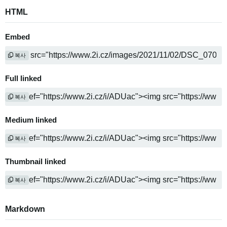
HTML
Embed
복사
Full linked
복사
Medium linked
복사
Thumbnail linked
복사
Markdown