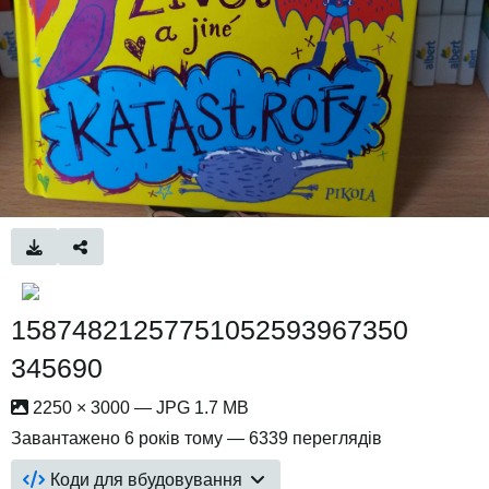
15874821257751052593967350
345690
2250 × 3000 — JPG 1.7 MB
Завантажено
6 років тому
— 6339 переглядів
Коди для вбудовування