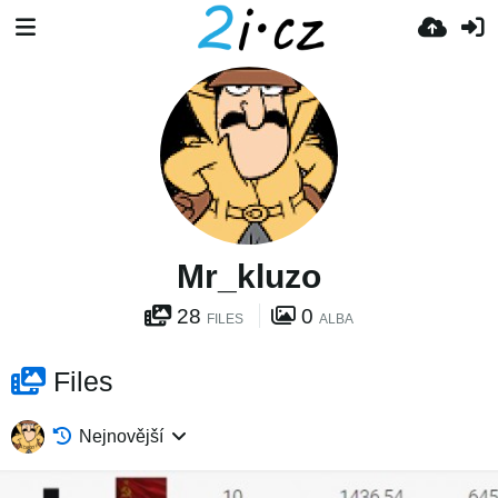
Mr_kluzo
28
0
FILES
ALBA
Files
Nejnovější