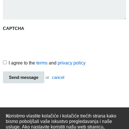
CAPTCHA
I agree to the
terms
and
privacy policy
Send message
or
cancel
Koristimo vlastite kolačiće i kolačiće trećih strana kako
bismo poboljšali vaše iskustvo pregledavanja i naše
usluge. Ako nastavite koristiti našu web stranicu,