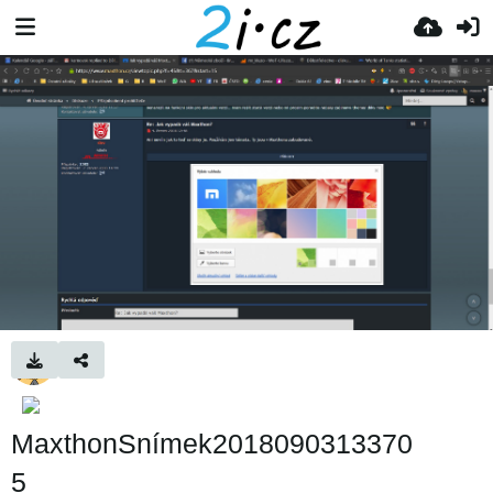
MaxthonSnímek2018090313370
5