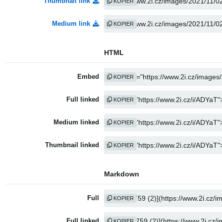
Thumbnail link
KOPIER
Medium link
KOPIER
HTML
Embed
KOPIER
Full linked
KOPIER
Medium linked
KOPIER
Thumbnail linked
KOPIER
Markdown
Full
KOPIER
Full linked
KOPIER