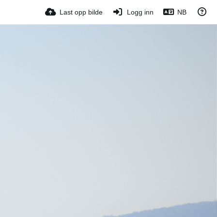
Last opp bilde
Logg inn
NB